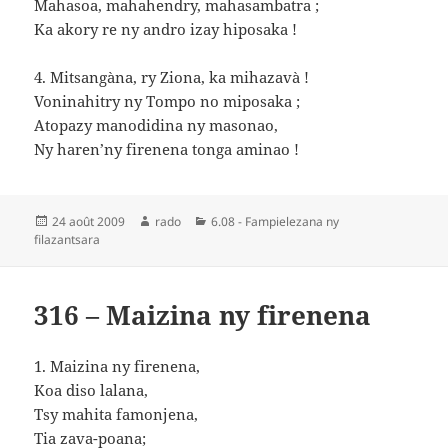
Mahasoa, mahahendry, mahasambatra ;
Ka akory re ny andro izay hiposaka !
4. Mitsangàna, ry Ziona, ka mihazavà !
Voninahitry ny Tompo no miposaka ;
Atopazy manodidina ny masonao,
Ny haren’ny firenena tonga aminao !
Publié
Auteur
Catégories
24 août 2009
rado
6.08 - Fampielezana ny
le
filazantsara
316 – Maizina ny firenena
1. Maizina ny firenena,
Koa diso lalana,
Tsy mahita famonjena,
Tia zava-poana;