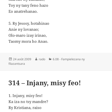
Toy ny tany feno hazo
Eo anatrehanao.
5. Ry Jesosy, hotahinao
Anie ny lovanao;
Olo-maro izay irinao,
Taomy mora ho Anao.
Publié
Auteur
Catégories
24 août 2009
rado
6.08 - Fampielezana ny
le
filazantsara
314 – Injany, misy feo!
1. Injany, misy feo!
Ka iza no tsy mandre?
Ry Kristiana, raiso