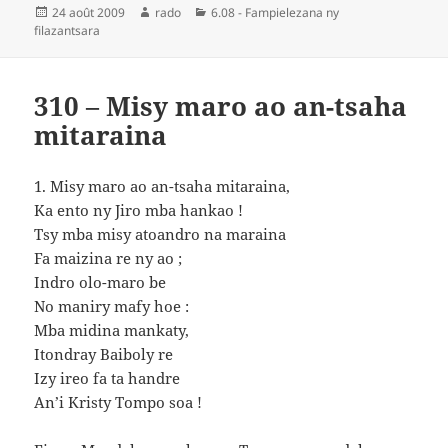
Publié
Auteur
Catégories
24 août 2009
rado
6.08 - Fampielezana ny
le
filazantsara
310 – Misy maro ao an-tsaha
mitaraina
1. Misy maro ao an-tsaha mitaraina,
Ka ento ny Jiro mba hankao !
Tsy mba misy atoandro na maraina
Fa maizina re ny ao ;
Indro olo-maro be
No maniry mafy hoe :
Mba midina mankaty,
Itondray Baiboly re
Izy ireo fa ta handre
An’i Kristy Tompo soa !