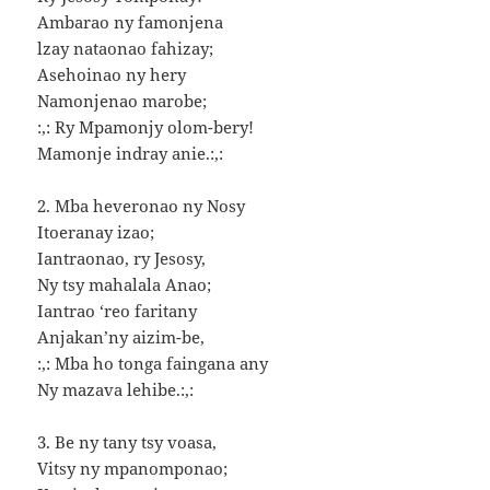
Ambarao ny famonjena
lzay nataonao fahizay;
Asehoinao ny hery
Namonjenao marobe;
:,: Ry Mpamonjy olom-bery!
Mamonje indray anie.:,:
2. Mba heveronao ny Nosy
Itoeranay izao;
Iantraonao, ry Jesosy,
Ny tsy mahalala Anao;
Iantrao ‘reo faritany
Anjakan’ny aizim-be,
:,: Mba ho tonga faingana any
Ny mazava lehibe.:,:
3. Be ny tany tsy voasa,
Vitsy ny mpanomponao;