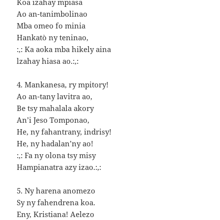
Koa izahay mpiasa
Ao an-tanimbolinao
Mba omeo fo minia
Hankatò ny teninao,
:,: Ka aoka mba hikely aina
lzahay hiasa ao.:,:
4. Mankanesa, ry mpitory!
Ao an-tany lavitra ao,
Be tsy mahalala akory
An’i Jeso Tomponao,
He, ny fahantrany, indrisy!
He, ny hadalan’ny ao!
:,: Fa ny olona tsy misy
Hampianatra azy izao.:,:
5. Ny harena anomezo
Sy ny fahendrena koa.
Eny, Kristiana! Aelezo