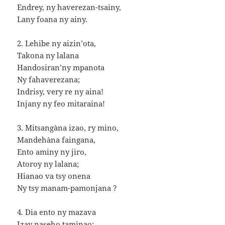
Endrey, ny haverezan-tsainy,
Lany foana ny ainy.
2. Lehibe ny aizin’ota,
Takona ny lalana
Handosiran’ny mpanota
Ny fahaverezana;
Indrisy, very re ny aina!
Injany ny feo mitaraina!
3. Mitsangàna izao, ry mino,
Mandehàna faingana,
Ento aminy ny jiro,
Atoroy ny lalana;
Hianao va tsy onena
Ny tsy manam-pamonjana ?
4. Dia ento ny mazava
Izay naseho taminao;