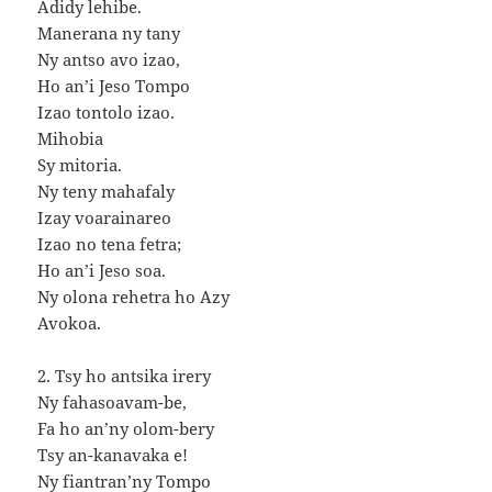
Adidy lehibe.
Manerana ny tany
Ny antso avo izao,
Ho an’i Jeso Tompo
Izao tontolo izao.
Mihobia
Sy mitoria.
Ny teny mahafaly
Izay voarainareo
Izao no tena fetra;
Ho an’i Jeso soa.
Ny olona rehetra ho Azy
Avokoa.
2. Tsy ho antsika irery
Ny fahasoavam-be,
Fa ho an’ny olom-bery
Tsy an-kanavaka e!
Ny fiantran’ny Tompo