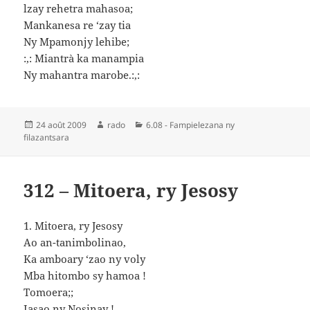
lzay rehetra mahasoa;
Mankanesa re ‘zay tia
Ny Mpamonjy lehibe;
:,: Miantrà ka manampia
Ny mahantra marobe.:,:
Publié
Auteur
Catégories
24 août 2009
rado
6.08 - Fampielezana ny
le
filazantsara
312 – Mitoera, ry Jesosy
1. Mitoera, ry Jesosy
Ao an-tanimbolinao,
Ka amboary ‘zao ny voly
Mba hitombo sy hamoa !
Tomoera;;
Iasao ny Nosinay !