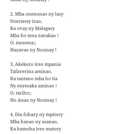
2. Mba onenonao ny lasy
Itoeranay izao,
Ka ovay ny Malagasy
Mba ho tena zanakao !
O, monena;;
Hazavao ny Nosinay !
3. Akekezo ireo mpania
Tafaverina aminao,
Ka tantano mba ho tia
Ny miresaka aminao !
O, tariho;;
Ho Anao ny Nosinay !
4. Dia fohazy ny mpitory
Mba hanao ny asanao,
Ka hamoha ireo matory