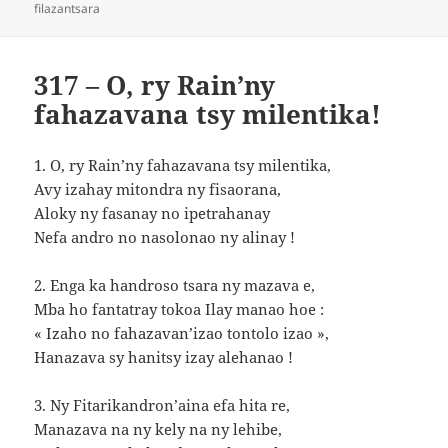
le
filazantsara
317 – O, ry Rain’ny
fahazavana tsy milentika!
1. O, ry Rain’ny fahazavana tsy milentika,
Avy izahay mitondra ny fisaorana,
Aloky ny fasanay no ipetrahanay
Nefa andro no nasolonao ny alinay !
2. Enga ka handroso tsara ny mazava e,
Mba ho fantatray tokoa Ilay manao hoe :
« Izaho no fahazavan’izao tontolo izao »,
Hanazava sy hanitsy izay alehanao !
3. Ny Fitarikandron’aina efa hita re,
Manazava na ny kely na ny lehibe,