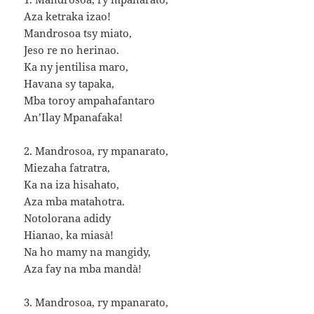
Aza ketraka izao!
Mandrosoa tsy miato,
Jeso re no herinao.
Ka ny jentilisa maro,
Havana sy tapaka,
Mba toroy ampahafantaro
An’Ilay Mpanafaka!
2. Mandrosoa, ry mpanarato,
Miezaha fatratra,
Ka na iza hisahato,
Aza mba matahotra.
Notolorana adidy
Hianao, ka miasà!
Na ho mamy na mangidy,
Aza fay na mba mandà!
3. Mandrosoa, ry mpanarato,