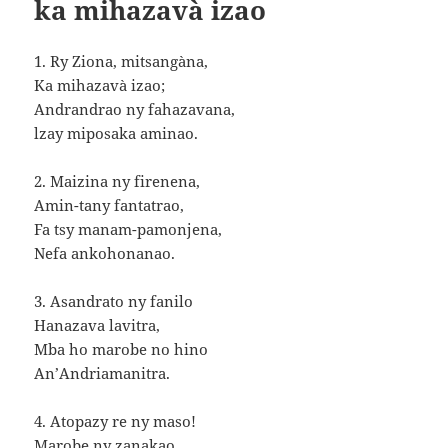
ka mihazavà izao
1. Ry Ziona, mitsangàna,
Ka mihazavà izao;
Andrandrao ny fahazavana,
lzay miposaka aminao.
2. Maizina ny firenena,
Amin-tany fantatrao,
Fa tsy manam-pamonjena,
Nefa ankohonanao.
3. Asandrato ny fanilo
Hanazava lavitra,
Mba ho marobe no hino
An’Andriamanitra.
4. Atopazy re ny maso!
Marobe ny zanakao,