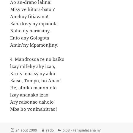
Ao an-drano lalina!
Misy ve hitora-bato ?
Anehoy fitiavana!
Raha kivy ny mpanota
Noho ny haratsiny,
Ento any Gologota
Amin’ny Mpamonjiny.
4. Mandrosoa re no baiko
lzay mifehy ahy izao,
Ka ny tena sy ny aiko
Raiso, Tompo, ho Anao!
He, afoiko manontolo
lzay ananako izao,
Ary raisonao daholo
Mba ho voninahitrao!
Publié
Auteur
Catégories
24 août 2009
rado
6.08 - Fampielezana ny