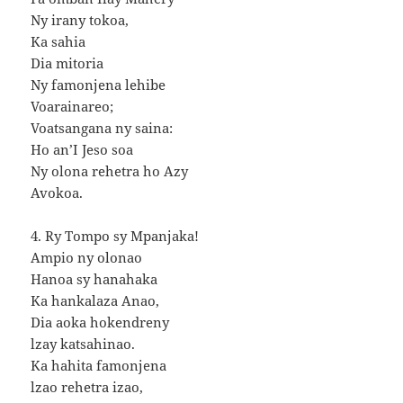
Ny irany tokoa,
Ka sahia
Dia mitoria
Ny famonjena lehibe
Voarainareo;
Voatsangana ny saina:
Ho an’I Jeso soa
Ny olona rehetra ho Azy
Avokoa.
4. Ry Tompo sy Mpanjaka!
Ampio ny olonao
Hanoa sy hanahaka
Ka hankalaza Anao,
Dia aoka hokendreny
lzay katsahinao.
Ka hahita famonjena
lzao rehetra izao,