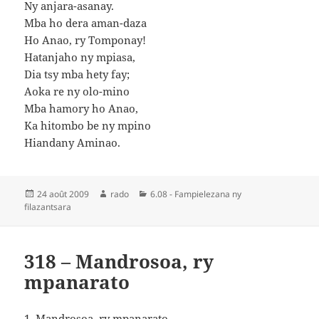
Ny anjara-asanay.
Mba ho dera aman-daza
Ho Anao, ry Tomponay!
Hatanjaho ny mpiasa,
Dia tsy mba hety fay;
Aoka re ny olo-mino
Mba hamory ho Anao,
Ka hitombo be ny mpino
Hiandany Aminao.
Publié
Auteur
Catégories
24 août 2009
rado
6.08 - Fampielezana ny
le
filazantsara
318 – Mandrosoa, ry
mpanarato
1. Mandrosoa, ry mpanarato,