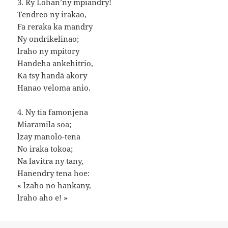
3. Ry Lohan’ny mpiandry!
Tendreo ny irakao,
Fa reraka ka mandry
Ny ondrikelinao;
lraho ny mpitory
Handeha ankehitrio,
Ka tsy handà akory
Hanao veloma anio.
4. Ny tia famonjena
Miaramila soa;
lzay manolo-tena
No iraka tokoa;
Na lavitra ny tany,
Hanendry tena hoe:
« lzaho no hankany,
lraho aho e! »