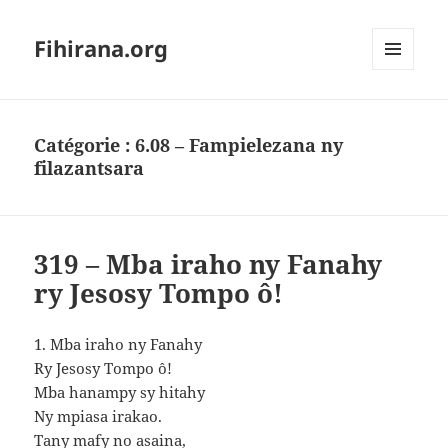
Fihirana.org
MENU
ET
WIDGETS
Catégorie :
6.08 – Fampielezana ny
filazantsara
319 – Mba iraho ny Fanahy
ry Jesosy Tompo ô!
1. Mba iraho ny Fanahy
Ry Jesosy Tompo ô!
Mba hanampy sy hitahy
Ny mpiasa irakao.
Tany mafy no asaina,