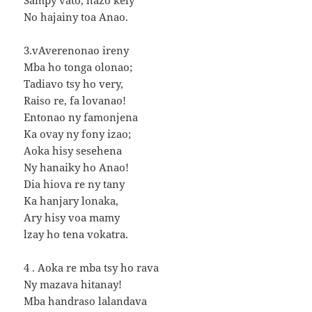
Sampy vato, hazo kely
No hajainy toa Anao.
3.vAverenonao ireny
Mba ho tonga olonao;
Tadiavo tsy ho very,
Raiso re, fa lovanao!
Entonao ny famonjena
Ka ovay ny fony izao;
Aoka hisy sesehena
Ny hanaiky ho Anao!
Dia hiova re ny tany
Ka hanjary lonaka,
Ary hisy voa mamy
lzay ho tena vokatra.
4 . Aoka re mba tsy ho rava
Ny mazava hitanay!
Mba handraso lalandava