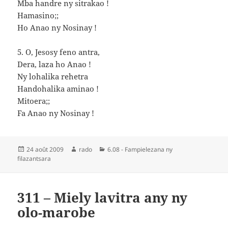
Mba handre ny sitrakao !
Hamasino;;
Ho Anao ny Nosinay !
5. O, Jesosy feno antra,
Dera, laza ho Anao !
Ny lohalika rehetra
Handohalika aminao !
Mitoera;;
Fa Anao ny Nosinay !
Publié
Auteur
Catégories
24 août 2009
rado
6.08 - Fampielezana ny
le
filazantsara
311 – Miely lavitra any ny
olo-marobe