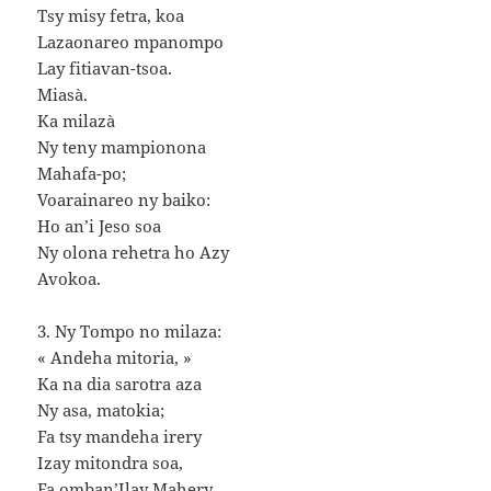
Tsy misy fetra, koa
Lazaonareo mpanompo
Lay fitiavan-tsoa.
Miasà.
Ka milazà
Ny teny mampionona
Mahafa-po;
Voarainareo ny baiko:
Ho an’i Jeso soa
Ny olona rehetra ho Azy
Avokoa.
3. Ny Tompo no milaza:
« Andeha mitoria, »
Ka na dia sarotra aza
Ny asa, matokia;
Fa tsy mandeha irery
Izay mitondra soa,
Fa omban’Ilay Mahery