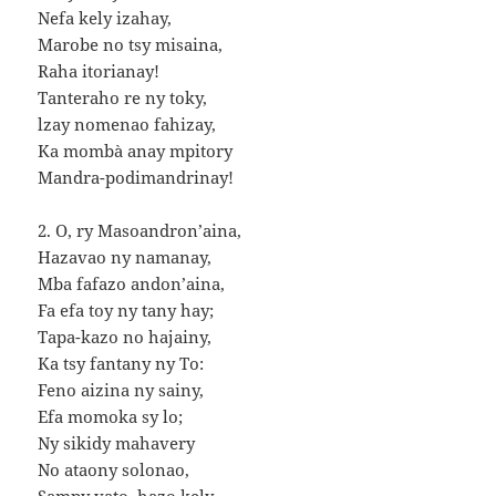
Nefa kely izahay,
Marobe no tsy misaina,
Raha itorianay!
Tanteraho re ny toky,
lzay nomenao fahizay,
Ka mombà anay mpitory
Mandra-podimandrinay!
2. O, ry Masoandron’aina,
Hazavao ny namanay,
Mba fafazo andon’aina,
Fa efa toy ny tany hay;
Tapa-kazo no hajainy,
Ka tsy fantany ny To:
Feno aizina ny sainy,
Efa momoka sy lo;
Ny sikidy mahavery
No ataony solonao,