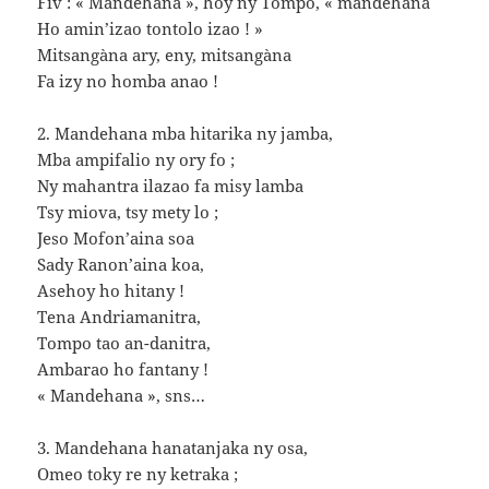
Fiv : « Mandehana », hoy ny Tompo, « mandehana
Ho amin’izao tontolo izao ! »
Mitsangàna ary, eny, mitsangàna
Fa izy no homba anao !
2. Mandehana mba hitarika ny jamba,
Mba ampifalio ny ory fo ;
Ny mahantra ilazao fa misy lamba
Tsy miova, tsy mety lo ;
Jeso Mofon’aina soa
Sady Ranon’aina koa,
Asehoy ho hitany !
Tena Andriamanitra,
Tompo tao an-danitra,
Ambarao ho fantany !
« Mandehana », sns…
3. Mandehana hanatanjaka ny osa,
Omeo toky re ny ketraka ;