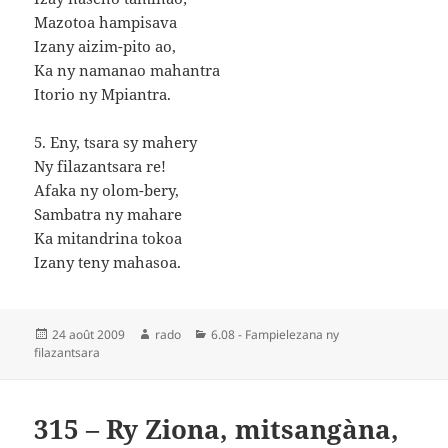
Mazotoa hampisava
Izany aizim-pito ao,
Ka ny namanao mahantra
Itorio ny Mpiantra.
5. Eny, tsara sy mahery
Ny filazantsara re!
Afaka ny olom-bery,
Sambatra ny mahare
Ka mitandrina tokoa
Izany teny mahasoa.
Publié
Auteur
Catégories
24 août 2009
rado
6.08 - Fampielezana ny
le
filazantsara
315 – Ry Ziona, mitsangàna,