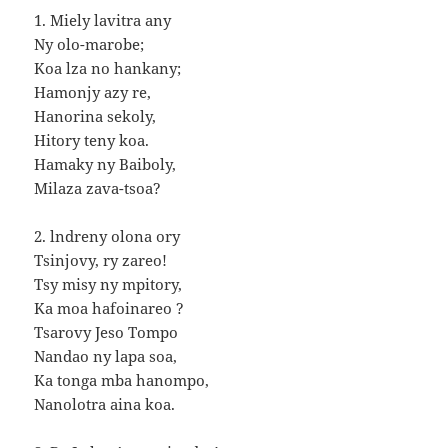
1. Miely lavitra any
Ny olo-marobe;
Koa lza no hankany;
Hamonjy azy re,
Hanorina sekoly,
Hitory teny koa.
Hamaky ny Baiboly,
Milaza zava-tsoa?
2. lndreny olona ory
Tsinjovy, ry zareo!
Tsy misy ny mpitory,
Ka moa hafoinareo ?
Tsarovy Jeso Tompo
Nandao ny lapa soa,
Ka tonga mba hanompo,
Nanolotra aina koa.