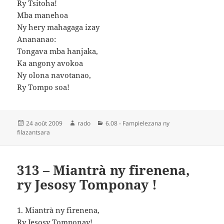
Ry Tsitoha!
Mba manehoa
Ny hery mahagaga izay
Anananao:
Tongava mba hanjaka,
Ka angony avokoa
Ny olona navotanao,
Ry Tompo soa!
Publié
Auteur
Catégories
24 août 2009
rado
6.08 - Fampielezana ny
le
filazantsara
313 – Miantrà ny firenena,
ry Jesosy Tomponay !
1. Miantrà ny firenena,
Ry Jesosy Tomponay!