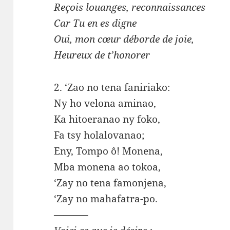
Reçois louanges, reconnaissances
Car Tu en es digne
Oui, mon cœur déborde de joie,
Heureux de t’honorer
2. ‘Zao no tena faniriako:
Ny ho velona aminao,
Ka hitoeranao ny foko,
Fa tsy holalovanao;
Eny, Tompo ô! Monena,
Mba monena ao tokoa,
‘Zay no tena famonjena,
‘Zay no mahafatra-po.
———–