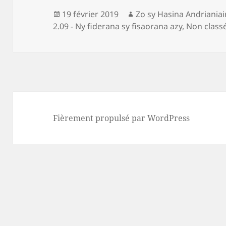
Publié
Auteur
19 février 2019
Zo sy Hasina Andriania
le
2.09 - Ny fiderana sy fisaorana azy
,
Non class
Fièrement propulsé par WordPress