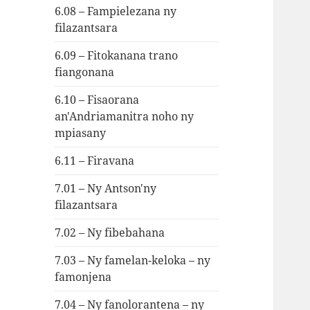
6.08 – Fampielezana ny
filazantsara
6.09 – Fitokanana trano
fiangonana
6.10 – Fisaorana
an'Andriamanitra noho ny
mpiasany
6.11 – Firavana
7.01 – Ny Antson'ny
filazantsara
7.02 – Ny fibebahana
7.03 – Ny famelan-keloka – ny
famonjena
7.04 – Ny fanolorantena – ny