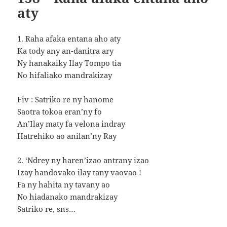
aty
1. Raha afaka entana aho aty
Ka tody any an-danitra ary
Ny hanakaiky Ilay Tompo tia
No hifaliako mandrakizay
Fiv : Satriko re ny hanome
Saotra tokoa eran’ny fo
An’Ilay maty fa velona indray
Hatrehiko ao anilan’ny Ray
2. ‘Ndrey ny haren’izao antrany izao
Izay handovako ilay tany vaovao !
Fa ny hahita ny tavany ao
No hiadanako mandrakizay
Satriko re, sns…