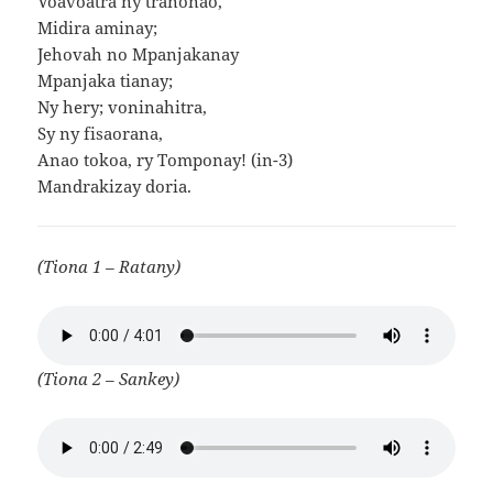
Voavoatra ny tranonao,
Midira aminay;
Jehovah no Mpanjakanay
Mpanjaka tianay;
Ny hery; voninahitra,
Sy ny fisaorana,
Anao tokoa, ry Tomponay! (in-3)
Mandrakizay doria.
(Tiona 1 – Ratany)
(Tiona 2 – Sankey)