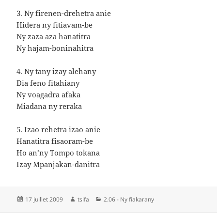
3. Ny firenen-drehetra anie
Hidera ny fitiavam-be
Ny zaza aza hanatitra
Ny hajam-boninahitra
4. Ny tany izay alehany
Dia feno fitahiany
Ny voagadra afaka
Miadana ny reraka
5. Izao rehetra izao anie
Hanatitra fisaoram-be
Ho an’ny Tompo tokana
Izay Mpanjakan-danitra
Publié
Auteur
Catégories
17 juillet 2009
tsifa
2.06 - Ny fiakarany
le