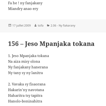
Fa he ! ny fanjakany
Miandry anao ery
Publié
Auteur
Catégories
17 juillet 2009
tsifa
2.06 - Ny fiakarany
le
156 – Jeso Mpanjaka tokana
1. Jeso Mpanjaka tokana
Na aiza misy olona
Ny fanjakany hanerana
Ny tany sy ny lanitra
2. Vavaka sy fisaorana
Hakarin’ny navotana
Haharitra tsy tapitra
Hanolo-boninahitra