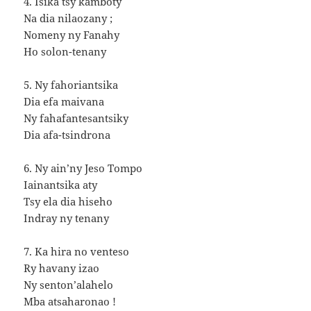
4. Isika tsy kamboty
Na dia nilaozany ;
Nomeny ny Fanahy
Ho solon-tenany
5. Ny fahoriantsika
Dia efa maivana
Ny fahafantesantsiky
Dia afa-tsindrona
6. Ny ain’ny Jeso Tompo
Iainantsika aty
Tsy ela dia hiseho
Indray ny tenany
7. Ka hira no venteso
Ry havany izao
Ny senton’alahelo
Mba atsaharonao !