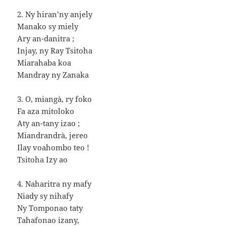
2. Ny hiran’ny anjely
Manako sy miely
Ary an-danitra ;
Injay, ny Ray Tsitoha
Miarahaba koa
Mandray ny Zanaka
3. O, miangà, ry foko
Fa aza mitoloko
Aty an-tany izao ;
Miandrandrà, jereo
Ilay voahombo teo !
Tsitoha Izy ao
4. Naharitra ny mafy
Niady sy nihafy
Ny Tomponao taty
Tahafonao izany,