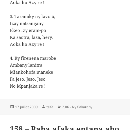
Aoka ho Azy re !
3. Taranaky ny lavo ô,
Izay natsangany
Ekeo Izy eram-po
Ka saotra, laza, hery,
Aoka ho Azy re !
4. Ry firenena marobe
Ambany lanitra
Miankohofa maneke
Fa Jeso, Jeso, Jeso
No Mpanjaka re !
Publié
Auteur
Catégories
17 juillet 2009
tsifa
2.06 - Ny fiakarany
le
158 – Raha afaka entana aho