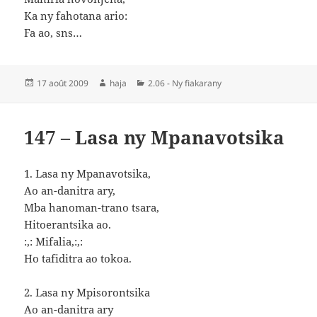
Ka ny fahotana ario:
Fa ao, sns…
Publié
Auteur
Catégories
17 août 2009
haja
2.06 - Ny fiakarany
le
147 – Lasa ny Mpanavotsika
1. Lasa ny Mpanavotsika,
Ao an-danitra ary,
Mba hanoman-trano tsara,
Hitoerantsika ao.
:,: Mifalia,:,:
Ho tafiditra ao tokoa.
2. Lasa ny Mpisorontsika
Ao an-danitra ary