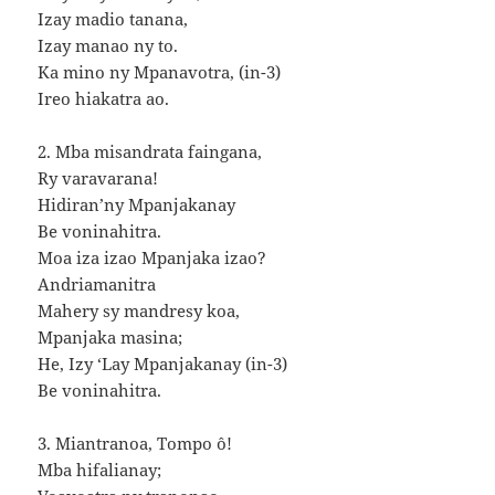
Izay madio tanana,
Izay manao ny to.
Ka mino ny Mpanavotra, (in-3)
Ireo hiakatra ao.
2. Mba misandrata faingana,
Ry varavarana!
Hidiran’ny Mpanjakanay
Be voninahitra.
Moa iza izao Mpanjaka izao?
Andriamanitra
Mahery sy mandresy koa,
Mpanjaka masina;
He, Izy ‘Lay Mpanjakanay (in-3)
Be voninahitra.
3. Miantranoa, Tompo ô!
Mba hifalianay;