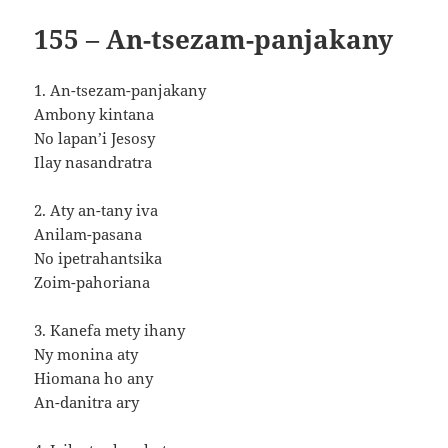
155 – An-tsezam-panjakany
1. An-tsezam-panjakany
Ambony kintana
No lapan’i Jesosy
Ilay nasandratra
2. Aty an-tany iva
Anilam-pasana
No ipetrahantsika
Zoim-pahoriana
3. Kanefa mety ihany
Ny monina aty
Hiomana ho any
An-danitra ary