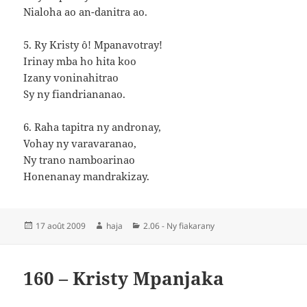
Nialoha ao an-danitra ao.
5. Ry Kristy ô! Mpanavotray!
Irinay mba ho hita koo
Izany voninahitrao
Sy ny fiandriananao.
6. Raha tapitra ny andronay,
Vohay ny varavaranao,
Ny trano namboarinao
Honenanay mandrakizay.
Publié
Auteur
Catégories
17 août 2009
haja
2.06 - Ny fiakarany
le
160 – Kristy Mpanjaka