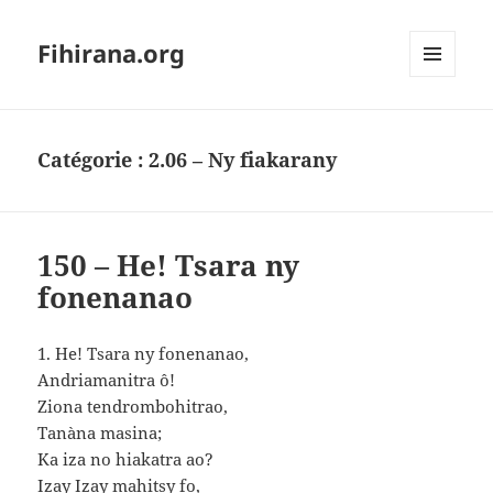
Fihirana.org
MENU
ET
WIDGETS
Catégorie :
2.06 – Ny fiakarany
150 – He! Tsara ny
fonenanao
1. He! Tsara ny fonenanao,
Andriamanitra ô!
Ziona tendrombohitrao,
Tanàna masina;
Ka iza no hiakatra ao?
Izay Izay mahitsy fo,