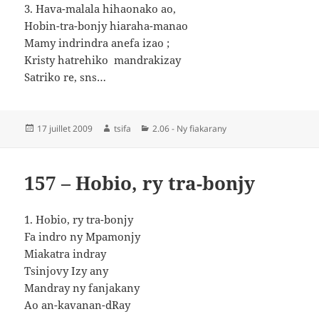
3. Hava-malala hihaonako ao,
Hobin-tra-bonjy hiaraha-manao
Mamy indrindra anefa izao ;
Kristy hatrehiko mandrakizay
Satriko re, sns…
Publié
Auteur
Catégories
17 juillet 2009
tsifa
2.06 - Ny fiakarany
le
157 – Hobio, ry tra-bonjy
1. Hobio, ry tra-bonjy
Fa indro ny Mpamonjy
Miakatra indray
Tsinjovy Izy any
Mandray ny fanjakany
Ao an-kavanan-dRay