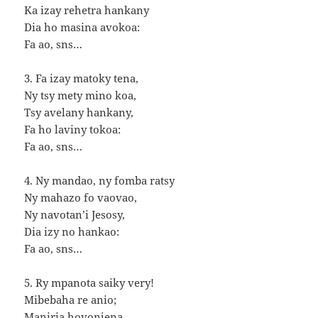
Ka izay rehetra hankany
Dia ho masina avokoa:
Fa ao, sns…
3. Fa izay matoky tena,
Ny tsy mety mino koa,
Tsy avelany hankany,
Fa ho laviny tokoa:
Fa ao, sns…
4. Ny mandao, ny fomba ratsy
Ny mahazo fo vaovao,
Ny navotan’i Jesosy,
Dia izy no hankao:
Fa ao, sns…
5. Ry mpanota saiky very!
Mibebaha re anio;
Maniria hovonjena,