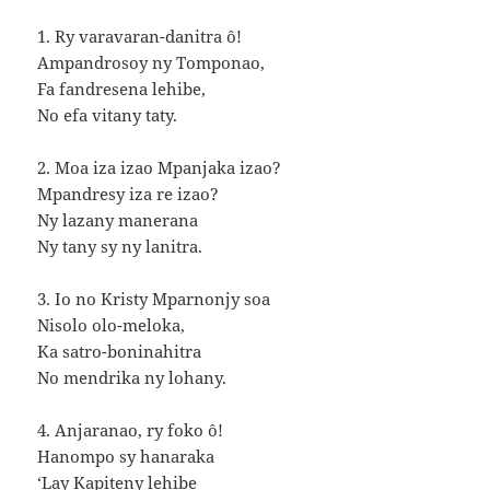
1. Ry varavaran-danitra ô!
Ampandrosoy ny Tomponao,
Fa fandresena lehibe,
No efa vitany taty.
2. Moa iza izao Mpanjaka izao?
Mpandresy iza re izao?
Ny lazany manerana
Ny tany sy ny lanitra.
3. Io no Kristy Mparnonjy soa
Nisolo olo-meloka,
Ka satro-boninahitra
No mendrika ny lohany.
4. Anjaranao, ry foko ô!
Hanompo sy hanaraka
‘Lay Kapiteny lehibe