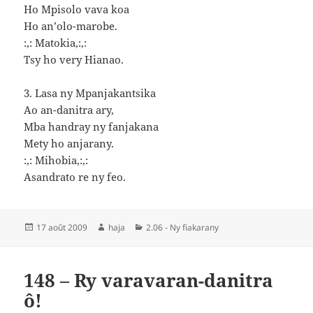
Ho Mpisolo vava koa
Ho an’olo-marobe.
:,: Matokia,:,:
Tsy ho very Hianao.
3. Lasa ny Mpanjakantsika
Ao an-danitra ary,
Mba handray ny fanjakana
Mety ho anjarany.
:,: Mihobia,:,:
Asandrato re ny feo.
Publié
Auteur
Catégories
17 août 2009
haja
2.06 - Ny fiakarany
le
148 – Ry varavaran-danitra
ô!