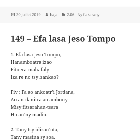
Publié
Auteur
Catégories
20 juillet 2019
haja
2.06 - Ny fiakarany
le
149 – Efa lasa Jeso Tompo
1. Efa lasa Jeso Tompo,
Hanamboatra izao
Fitoera-mahafaly
Iza re no tsy hankao?
Fiv : Fa ao ankoatr’i Jordana,
Ao an-danitra ao ambony
Misy fitsarahan-tsara
Ho an’ny madio.
2. Tany tsy idiran’ota,
Tany masina sy soa,