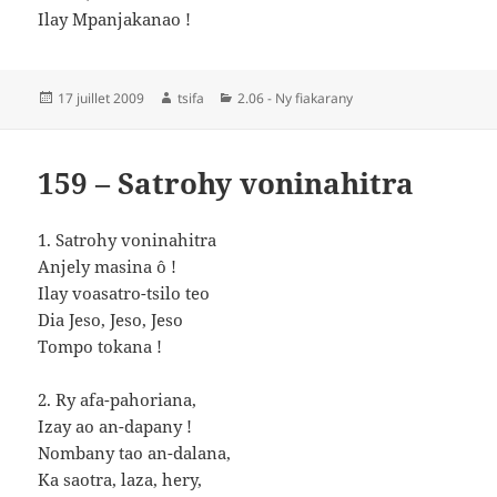
Ilay Mpanjakanao !
Publié
Auteur
Catégories
17 juillet 2009
tsifa
2.06 - Ny fiakarany
le
159 – Satrohy voninahitra
1. Satrohy voninahitra
Anjely masina ô !
Ilay voasatro-tsilo teo
Dia Jeso, Jeso, Jeso
Tompo tokana !
2. Ry afa-pahoriana,
Izay ao an-dapany !
Nombany tao an-dalana,
Ka saotra, laza, hery,