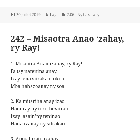
Publié
Auteur
Catégories
20 juillet 2019
haja
2.06 - Ny fiakarany
le
242 – Misaotra Anao ‘zahay,
ry Ray!
1. Misaotra Anao izahay, ry Ray!
Fa tsy nafenina anay,
Izay tena sitrakao tokoa
Mba hahazoanay ny soa.
2. Ka mitariha anay izao
Handray ny toro-hevitrao
Izay lazain’ny teninao
Hanaovanay ny sitrakao.
3. Ampahirato izahay