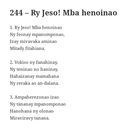
244 – Ry Jeso! Mba henoinao
1. Ry Jeso! Mba henoinao
Ny feonay mpanomponao,
Izay mivavaka aminao
Mitady fitahiana.
2. Vokiso ny fanahinay,
Ny teninao no haninay,
Hahaizanay mamahana
Ny reraka ao an-dalana.
3. Ampaherezonao izao
Ny tànanay mpanomponao
Hanohana ny olonao
Miraviravy tanana.