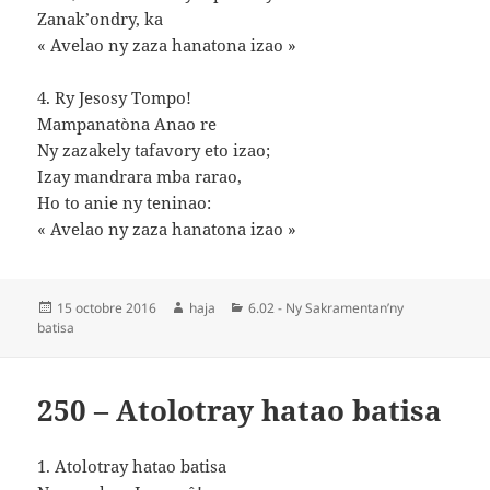
Zanak’ondry, ka
« Avelao ny zaza hanatona izao »
4. Ry Jesosy Tompo!
Mampanatòna Anao re
Ny zazakely tafavory eto izao;
Izay mandrara mba rarao,
Ho to anie ny teninao:
« Avelao ny zaza hanatona izao »
Publié
Auteur
Catégories
15 octobre 2016
haja
6.02 - Ny Sakramentan’ny
le
batisa
250 – Atolotray hatao batisa
1. Atolotray hatao batisa