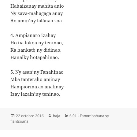
Hahaizanay mahita anio
Ny zava-mahagaga anay
Ao amin’ny lalànao soa.
4. Ampianaro izahay
Ho tia tokoa ny teninao,
Ka hankatò ny didinao,
Hanaiky hotapahinao.
5. Ny asan’ny Fanahinao
Mba tanteraho aminay
Hampiorina ao anatinay
Izay lazain’ny teninao.
Publié
Auteur
Catégories
22 octobre 2016
haja
6.01 - Fanombohana sy
le
fiantsoana