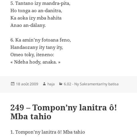
5. Tantano izy mandra-pita,
Ho tonga ao an-danitra,
Ka aoka izy mba hahita
Anao an-dàlany.
6. Ka amin’ny fotoana feno,
Handaozany ity tany ity,
Omeo toky, iteneno:
« Ndeha hody, anaka. »
Publié
Auteur
Catégories
18 août 2009
haja
6.02 - Ny Sakramentan’ny batisa
le
249 – Tompon’ny lanitra ô!
Mba tahio
1. Tompon’ny lanitra ô! Mba tahio