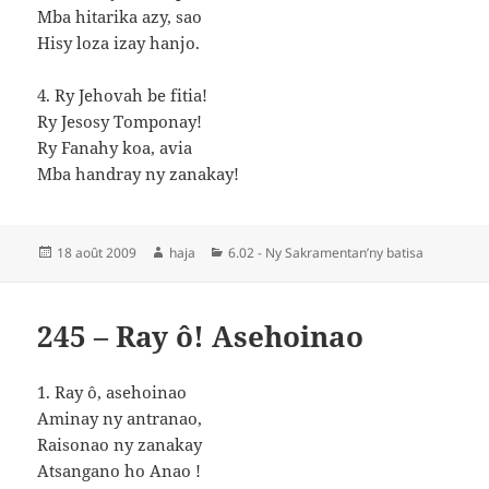
Mba hitarika azy, sao
Hisy loza izay hanjo.
4. Ry Jehovah be fitia!
Ry Jesosy Tomponay!
Ry Fanahy koa, avia
Mba handray ny zanakay!
Publié
Auteur
Catégories
18 août 2009
haja
6.02 - Ny Sakramentan’ny batisa
le
245 – Ray ô! Asehoinao
1. Ray ô, asehoinao
Aminay ny antranao,
Raisonao ny zanakay
Atsangano ho Anao !