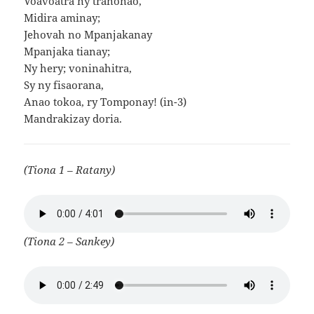
Voavoatra ny tranonao,
Midira aminay;
Jehovah no Mpanjakanay
Mpanjaka tianay;
Ny hery; voninahitra,
Sy ny fisaorana,
Anao tokoa, ry Tomponay! (in-3)
Mandrakizay doria.
(Tiona 1 – Ratany)
(Tiona 2 – Sankey)