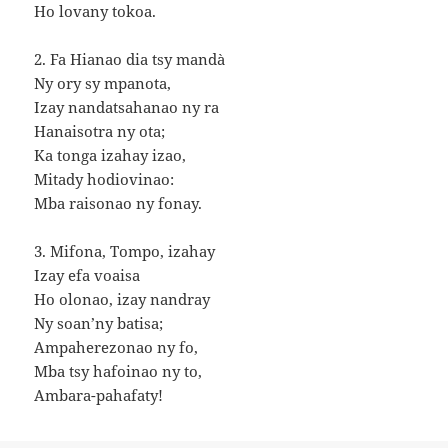
Ho lovany tokoa.
2. Fa Hianao dia tsy mandà
Ny ory sy mpanota,
Izay nandatsahanao ny ra
Hanaisotra ny ota;
Ka tonga izahay izao,
Mitady hodiovinao:
Mba raisonao ny fonay.
3. Mifona, Tompo, izahay
Izay efa voaisa
Ho olonao, izay nandray
Ny soan’ny batisa;
Ampaherezonao ny fo,
Mba tsy hafoinao ny to,
Ambara-pahafaty!