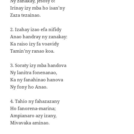
Ny zanakay, Jesosy ô!
Irinay izy mba ho isan’ny
Zaza tezainao.
2. Izahay izao efa nifidy
Anao handray ny zanakay:
Ka raiso izy fa voavidy
Tamin’ny ranao koa.
3. Soraty izy mba handova
Ny lanitra fonenanao,
Ka ny fanahinao hanova
Ny fony ho Anao.
4. Tahio ny fahazazany
Ho fanorena-marina;
Ampianaro azy izany,
Mivavaka aminao.