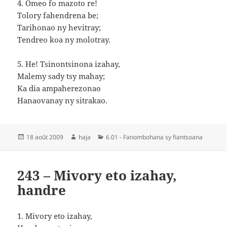
4. Omeo fo mazoto re!
Tolory fahendrena be;
Tarihonao ny hevitray;
Tendreo koa ny molotray.
5. He! Tsinontsinona izahay,
Malemy sady tsy mahay;
Ka dia ampaherezonao
Hanaovanay ny sitrakao.
Publié
Auteur
Catégories
18 août 2009
haja
6.01 - Fanombohana sy fiantsoana
le
243 – Mivory eto izahay,
handre
1. Mivory eto izahay,