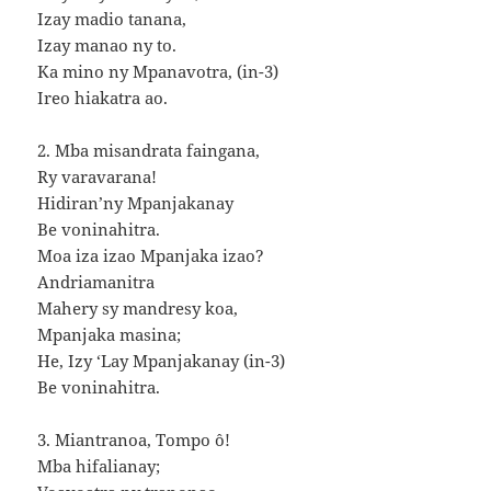
Izay madio tanana,
Izay manao ny to.
Ka mino ny Mpanavotra, (in-3)
Ireo hiakatra ao.
2. Mba misandrata faingana,
Ry varavarana!
Hidiran’ny Mpanjakanay
Be voninahitra.
Moa iza izao Mpanjaka izao?
Andriamanitra
Mahery sy mandresy koa,
Mpanjaka masina;
He, Izy ‘Lay Mpanjakanay (in-3)
Be voninahitra.
3. Miantranoa, Tompo ô!
Mba hifalianay;