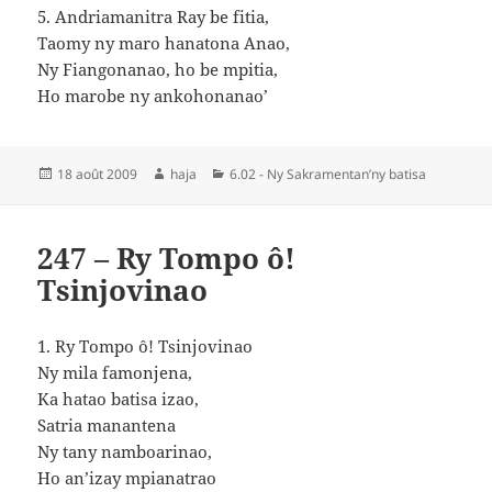
5. Andriamanitra Ray be fitia,
Taomy ny maro hanatona Anao,
Ny Fiangonanao, ho be mpitia,
Ho marobe ny ankohonanao’
Publié
Auteur
Catégories
18 août 2009
haja
6.02 - Ny Sakramentan’ny batisa
le
247 – Ry Tompo ô!
Tsinjovinao
1. Ry Tompo ô! Tsinjovinao
Ny mila famonjena,
Ka hatao batisa izao,
Satria manantena
Ny tany namboarinao,
Ho an’izay mpianatrao