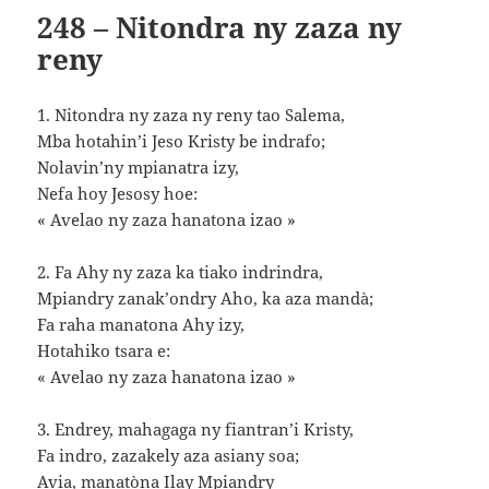
248 – Nitondra ny zaza ny
reny
1. Nitondra ny zaza ny reny tao Salema,
Mba hotahin’i Jeso Kristy be indrafo;
Nolavin’ny mpianatra izy,
Nefa hoy Jesosy hoe:
« Avelao ny zaza hanatona izao »
2. Fa Ahy ny zaza ka tiako indrindra,
Mpiandry zanak’ondry Aho, ka aza mandà;
Fa raha manatona Ahy izy,
Hotahiko tsara e:
« Avelao ny zaza hanatona izao »
3. Endrey, mahagaga ny fiantran’i Kristy,
Fa indro, zazakely aza asiany soa;
Avia, manatòna Ilay Mpiandry