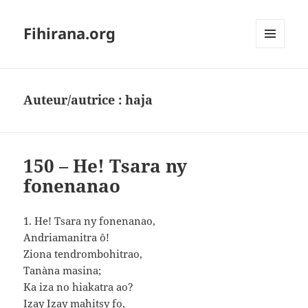
Fihirana.org
MENU
ET
WIDGETS
Auteur/autrice :
haja
150 – He! Tsara ny
fonenanao
1. He! Tsara ny fonenanao,
Andriamanitra ô!
Ziona tendrombohitrao,
Tanàna masina;
Ka iza no hiakatra ao?
Izay Izay mahitsy fo,