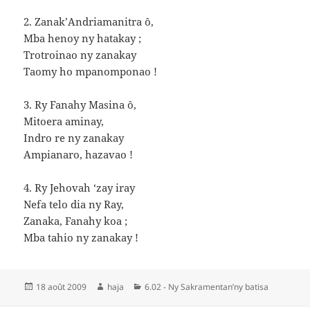
2. Zanak’Andriamanitra ô,
Mba henoy ny hatakay ;
Trotroinao ny zanakay
Taomy ho mpanomponao !
3. Ry Fanahy Masina ô,
Mitoera aminay,
Indro re ny zanakay
Ampianaro, hazavao !
4. Ry Jehovah ‘zay iray
Nefa telo dia ny Ray,
Zanaka, Fanahy koa ;
Mba tahio ny zanakay !
Publié
Auteur
Catégories
18 août 2009
haja
6.02 - Ny Sakramentan’ny batisa
le