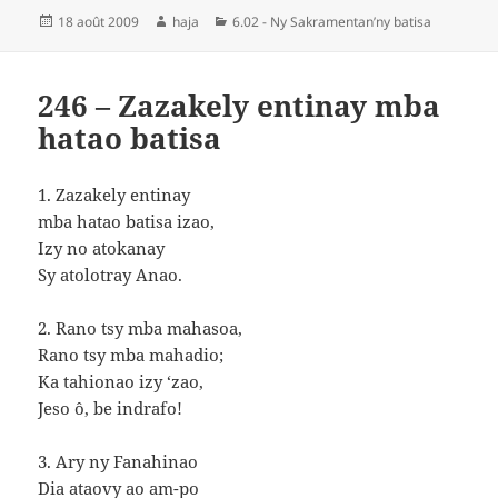
Publié
Auteur
Catégories
18 août 2009
haja
6.02 - Ny Sakramentan’ny batisa
le
246 – Zazakely entinay mba
hatao batisa
1. Zazakely entinay
mba hatao batisa izao,
Izy no atokanay
Sy atolotray Anao.
2. Rano tsy mba mahasoa,
Rano tsy mba mahadio;
Ka tahionao izy ‘zao,
Jeso ô, be indrafo!
3. Ary ny Fanahinao
Dia ataovy ao am-po