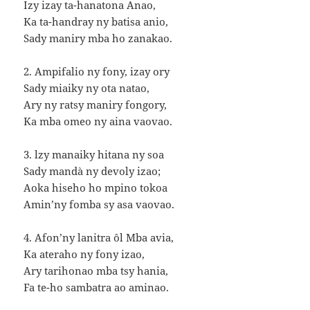
Izy izay ta-hanatona Anao,
Ka ta-handray ny batisa anio,
Sady maniry mba ho zanakao.
2. Ampifalio ny fony, izay ory
Sady miaiky ny ota natao,
Ary ny ratsy maniry fongory,
Ka mba omeo ny aina vaovao.
3. lzy manaiky hitana ny soa
Sady mandà ny devoly izao;
Aoka hiseho ho mpino tokoa
Amin’ny fomba sy asa vaovao.
4. Afon’ny lanitra ôl Mba avia,
Ka ateraho ny fony izao,
Ary tarihonao mba tsy hania,
Fa te-ho sambatra ao aminao.