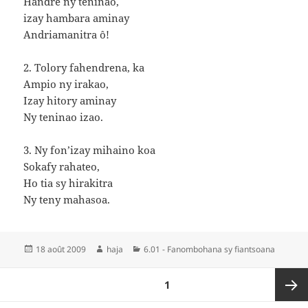
Handre ny teninao,
izay hambara aminay
Andriamanitra ô!
2. Tolory fahendrena, ka
Ampio ny irakao,
Izay hitory aminay
Ny teninao izao.
3. Ny fon’izay mihaino koa
Sokafy rahateo,
Ho tia sy hirakitra
Ny teny mahasoa.
Publié
Auteur
Catégories
18 août 2009
haja
6.01 - Fanombohana sy fiantsoana
le
Pagination
PAGE
1
des