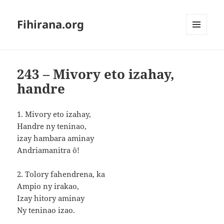
Fihirana.org
MENU
ET
WIDGETS
243 – Mivory eto izahay,
handre
1. Mivory eto izahay,
Handre ny teninao,
izay hambara aminay
Andriamanitra ô!
2. Tolory fahendrena, ka
Ampio ny irakao,
Izay hitory aminay
Ny teninao izao.