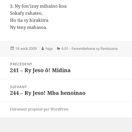
3. Ny fon’izay mihaino koa
Sokafy rahateo,
Ho tia sy hirakitra
Ny teny mahasoa.
Publié
Auteur
Catégories
18 août 2009
haja
6.01 - Fanombohana sy fiantsoana
le
Navigation
PRÉCÉDENT
de
241 – Ry Jeso ô! Midina
Article
l’article
précédent :
SUIVANT
244 – Ry Jeso! Mba henoinao
Article
suivant :
Fièrement propulsé par WordPress