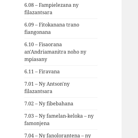
6.08 – Fampielezana ny
filazantsara
6.09 – Fitokanana trano
fiangonana
6.10 – Fisaorana
an'Andriamanitra noho ny
mpiasany
6.11 – Firavana
7.01 – Ny Antson'ny
filazantsara
7.02 – Ny fibebahana
7.03 – Ny famelan-keloka – ny
famonjena
7.04 – Ny fanolorantena – ny