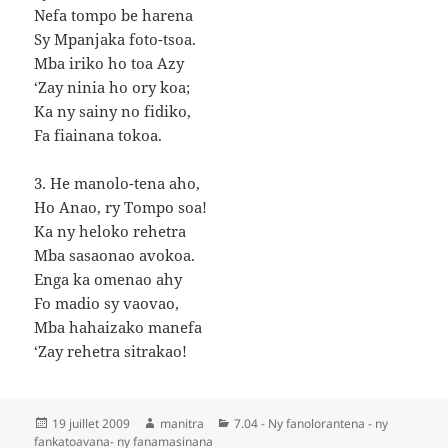
Nefa tompo be harena
Sy Mpanjaka foto-tsoa.
Mba iriko ho toa Azy
‘Zay ninia ho ory koa;
Ka ny sainy no fidiko,
Fa fiainana tokoa.
3. He manolo-tena aho,
Ho Anao, ry Tompo soa!
Ka ny heloko rehetra
Mba sasaonao avokoa.
Enga ka omenao ahy
Fo madio sy vaovao,
Mba hahaizako manefa
‘Zay rehetra sitrakao!
Publié
Auteur
Catégories
19 juillet 2009
manitra
7.04 - Ny fanolorantena - ny
le
fankatoavana- ny fanamasinana