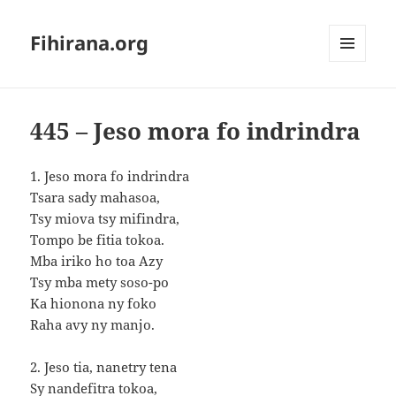
Fihirana.org
MENU
ET
WIDGETS
445 – Jeso mora fo indrindra
1. Jeso mora fo indrindra
Tsara sady mahasoa,
Tsy miova tsy mifindra,
Tompo be fitia tokoa.
Mba iriko ho toa Azy
Tsy mba mety soso-po
Ka hionona ny foko
Raha avy ny manjo.
2. Jeso tia, nanetry tena
Sy nandefitra tokoa,