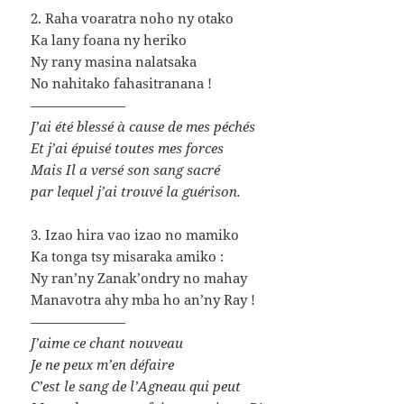
2. Raha voaratra noho ny otako
Ka lany foana ny heriko
Ny rany masina nalatsaka
No nahitako fahasitranana !
———————
J’ai été blessé à cause de mes péchés
Et j’ai épuisé toutes mes forces
Mais Il a versé son sang sacré
par lequel j’ai trouvé la guérison.
3. Izao hira vao izao no mamiko
Ka tonga tsy misaraka amiko :
Ny ran’ny Zanak’ondry no mahay
Manavotra ahy mba ho an’ny Ray !
———————
J’aime ce chant nouveau
Je ne peux m’en défaire
C’est le sang de l’Agneau qui peut