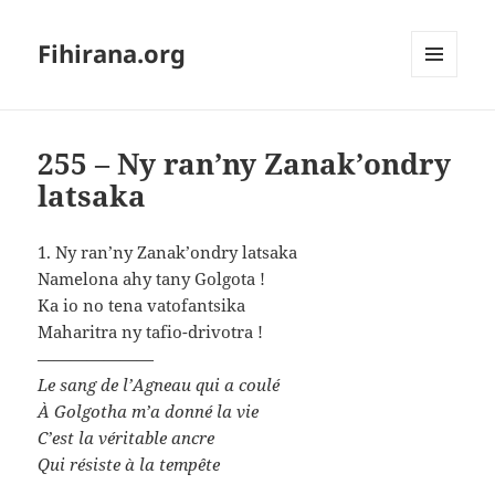
Fihirana.org
MENU
ET
WIDGETS
255 – Ny ran’ny Zanak’ondry
latsaka
1. Ny ran’ny Zanak’ondry latsaka
Namelona ahy tany Golgota !
Ka io no tena vatofantsika
Maharitra ny tafio-drivotra !
———————
Le sang de l’Agneau qui a coulé
À Golgotha m’a donné la vie
C’est la véritable ancre
Qui résiste à la tempête