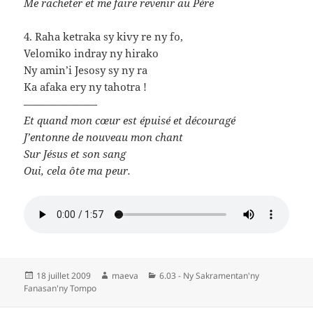
Me racheter et me faire revenir au Père
4. Raha ketraka sy kivy re ny fo,
Velomiko indray ny hirako
Ny amin’i Jesosy sy ny ra
Ka afaka ery ny tahotra !
———————
Et quand mon cœur est épuisé et découragé
J’entonne de nouveau mon chant
Sur Jésus et son sang
Oui, cela ôte ma peur.
Publié
Auteur
Catégories
18 juillet 2009
maeva
6.03 - Ny Sakramentan'ny
le
Fanasan'ny Tompo