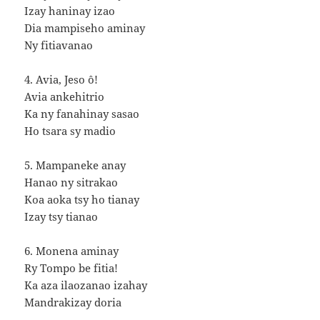
Izay haninay izao
Dia mampiseho aminay
Ny fitiavanao
4. Avia, Jeso ô!
Avia ankehitrio
Ka ny fanahinay sasao
Ho tsara sy madio
5. Mampaneke anay
Hanao ny sitrakao
Koa aoka tsy ho tianay
Izay tsy tianao
6. Monena aminay
Ry Tompo be fitia!
Ka aza ilaozanao izahay
Mandrakizay doria