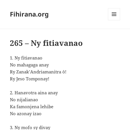
Fihirana.org
MENU
ET
WIDGETS
265 – Ny fitiavanao
1. Ny fitiavanao
No mahagaga anay
Ry Zanak’Andriamanitra ô!
Ry Jeso Tomponay!
2. Hanavotra aina anay
No nijalianao
Ka famonjena lehibe
No azonay izao
3. Ny mofo sy divay